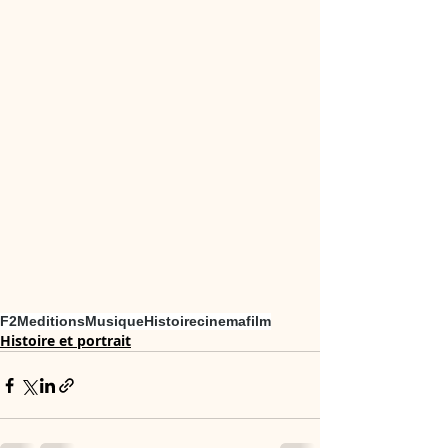
F2Meditions
Musique
Histoire
cinema
film
Histoire et portrait