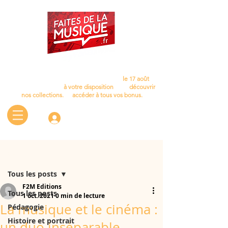
Cet été, laissez la musique vous accompagner…
Nous aurons le plaisir de vous retrouver
le 17 août
.
D'ici là, le site reste
à votre disposition
pour
découvrir
nos collections.
et
accéder à tous vos bonus.
Connectez-vous
Post
Tous les posts
F2M Editions
Tous les posts
1 oct. 2021
0 min de lecture
La musique et le cinéma :
Pédagogie
Histoire et portrait
un duo inséparable