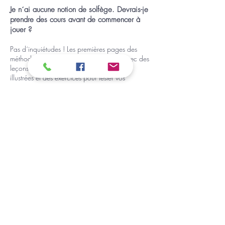
Je n´ai aucune notion de solfège. Devrais-je
prendre des cours avant de commencer à
jouer ?
Pas d´inquiétudes ! Les premières pages des
méthodes sont consacrées à la théorie avec des
leçons simples, des explications claires et
illustrées et des exercices pour tester vos
connaissances. Respectez-bien l´ordre de
progression, et vous allez jouer votre premier
morceau sans vous en rendre compte !
INFORMATIONS
Annuaire Professeurs et Écoles
Foire aux q
uestions