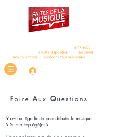
Cet été, laissez la musique vous accompagner…
Nous aurons le plaisir de vous retrouver
le 17 août
.
D'ici là, le site reste
à votre disposition
pour
découvrir
nos collections.
et
accéder à tous vos bonus.
Connectez-vous
F
oire
A
ux
Q
uestions
Y a-t-il un âge limite pour débuter la musique
? Suis-je trop âgé(e) ?
On peut débuter la musique à n'importe quel