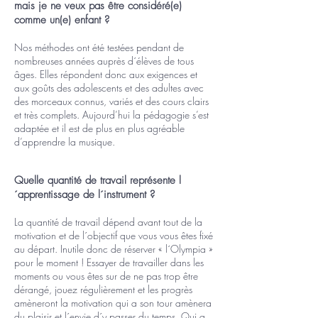
mais je ne veux pas être considéré(e)
comme un(e) enfant ?
Nos méthodes ont été testées pendant de
nombreuses années auprès d´élèves de tous
âges. Elles répondent donc aux exigences et
aux goûts des adolescents et des adultes avec
des morceaux connus, variés et des cours clairs
et très complets. Aujourd’hui la pédagogie s’est
adaptée et il est de plus en plus agréable
d’apprendre la musique.
Quelle quantité de travail représente l
´apprentissage de l´instrument ?
La quantité de travail dépend avant tout de la
motivation et de l´objectif que vous vous êtes fixé
au départ. Inutile donc de réserver « l´Olympia »
pour le moment ! Essayer de travailler dans les
moments ou vous êtes sur de ne pas trop être
dérangé, jouez régulièrement et les progrès
amèneront la motivation qui a son tour amènera
du plaisir et l´envie d´y passer du temps. Qui a