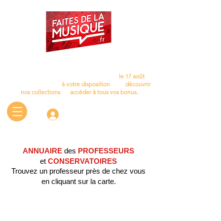
Cet été, laissez la musique vous accompagner…
Nous aurons le plaisir de vous retrouver
le 17 août
.
D'ici là, le site reste
à votre disposition
pour
découvrir
nos collections.
et
accéder à tous vos bonus.
Connectez-vous
ANNUAIRE
des
PROFESSEURS
et
CONSERVATOIRES
Trouvez un professeur près de chez vous
en cliquant sur la carte.