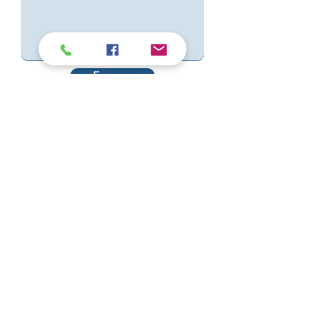
Envoyer
INFORMATIONS
Annuaire Professeurs et Écoles
Foire aux q
uestions
Qui sommes nous ?
Conditions
générales
de vente
Nos points de vente