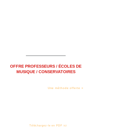
OFFRE PROFESSEURS / ÉCOLES DE
MUSIQUE / CONSERVATOIRES
UNE OFFRE DECOUVERTE* :
« Une méthode achetée =
Une méthode offerte »
(à choisir dans l'ensemble du catalogue).
*Offre valable une seule fois par professionnel. Hors promotions
en cours et offres duo.
UNE REMISE PERMANENTE :
Sur l’ensemble de notre catalogue, toute l’année
et quel que soit le nombre d’exemplaires
commandés.
CATALOGUE :
Téléchargez-le en PDF ici