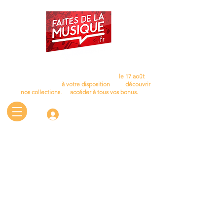
Cet été, laissez la musique vous accompagner…
Nous aurons le plaisir de vous retrouver
le 17 août
.
D'ici là, le site reste
à votre disposition
pour
découvrir
nos collections.
et
accéder à tous vos bonus.
Connectez-vous
STICKERS POUR PIANO ET CLAVIER
Boutique
/
STICKERS POUR PIANO ET CLAVIER
Trier par
Filtres
Effacer tous
Filtres
Effacer tous
Afficher les articles
Afficher les articles
Disponible le 17 Août