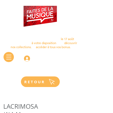
Cet été, laissez la musique vous accompagner…
Nous aurons le plaisir de vous retrouver
le 17 août
.
D'ici là, le site reste
à votre disposition
pour
découvrir
nos collections.
et
accéder à tous vos bonus.
Connectez-vous
RETOUR
LACRIMOSA