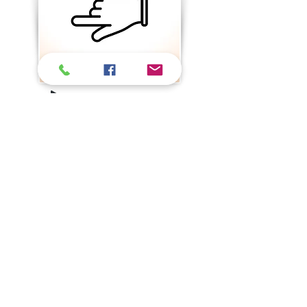
+ d'infos
INFORMATIONS
Annuaire Professeurs et Écoles
Foire aux q
uestions
Qui sommes nous ?
Conditions
générales
de vente