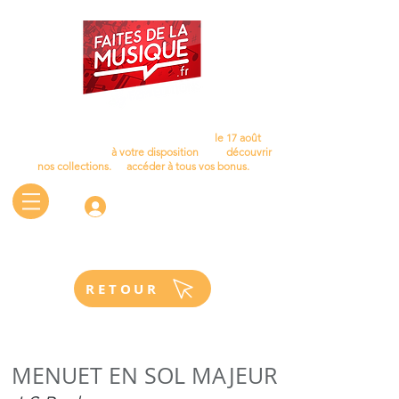
Cet été, laissez la musique vous accompagner…
Nous aurons le plaisir de vous retrouver
le 17 août
.
D'ici là, le site reste
à votre disposition
pour
découvrir
nos collections.
et
accéder à tous vos bonus.
Connectez-vous
RETOUR
MENUET EN SOL MAJEUR