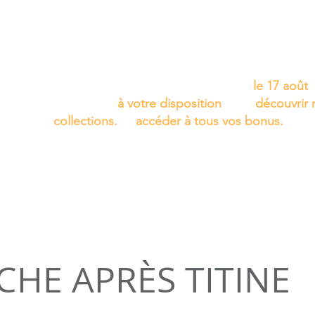
Cet été, laissez la musique vous accompagner…
Nous aurons le plaisir de vous retrouver
le 17 août
.
D'ici là, le site reste
à votre disposition
pour
découvrir 
collections.
et
accéder à tous vos bonus.
PARTITIONS À L'UNITÉ
BONUS et AIDES
PROFESSIO
CHE APRÈS TITINE