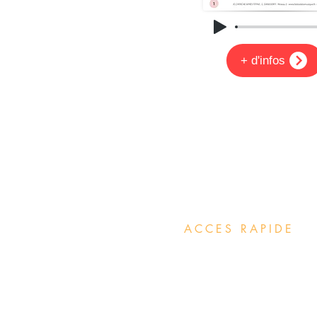
+ d'infos
ACCES RAPIDE
Méthodes de
PIANO
Méthodes de
CLAVIER ARRANGE
Méthodes de
GUITARE
Méthodes de
F.M JAZZ
Méthodes de
BATTERIE