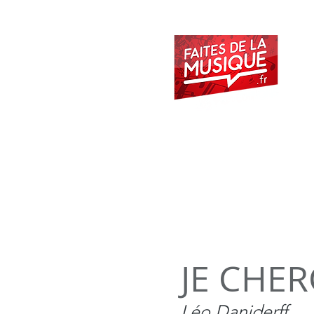
ACCUEIL
METHODES
JE CHER
Léo Daniderff