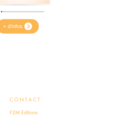
+ d'infos
CONTACT
F2M Editions
Parc Technopolitain INNOPROD
24 Rue Alan Turing 81000 Albi
(France)