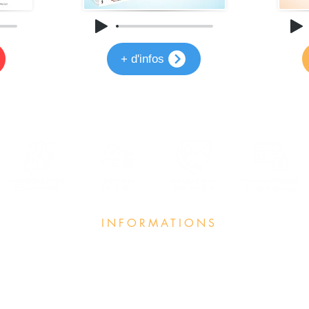
+ d'infos
INFORMATIONS
Annuaire Professeurs et Écoles
UR
Foire aux q
uestions
Qui sommes nous ?
Conditions
générales
de vente