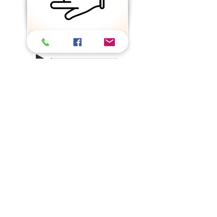
+ d'infos
INFORMATIONS
Annuaire Professeurs et Écoles
Foire aux q
uestions
Qui sommes nous ?
Conditions
générales
de vente