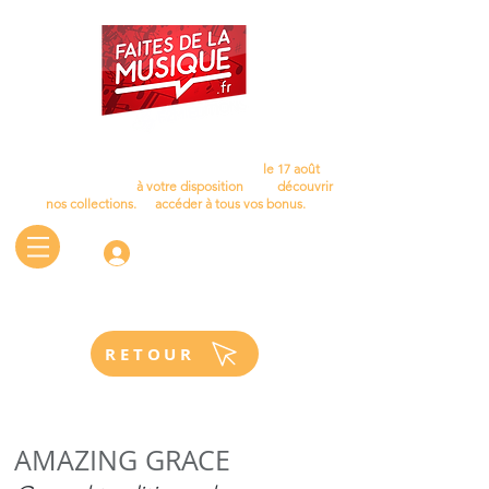
Cet été, laissez la musique vous accompagner…
Nous aurons le plaisir de vous retrouver
le 17 août
.
D'ici là, le site reste
à votre disposition
pour
découvrir
nos collections.
et
accéder à tous vos bonus.
Connectez-vous
RETOUR
AMAZING GRACE