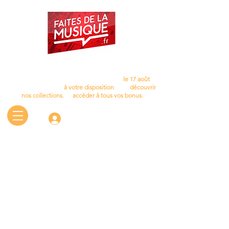
Cet été, laissez la musique vous accompagner…
Nous aurons le plaisir de vous retrouver
le 17 août
.
D'ici là, le site reste
à votre disposition
pour
découvrir
nos collections.
et
accéder à tous vos bonus.
Connectez-vous
Retour au catalogue