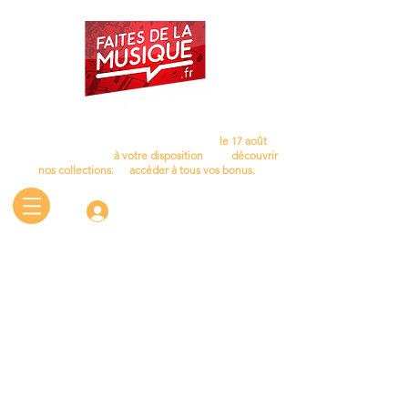
Cet été, laissez la musique vous accompagner…
Nous aurons le plaisir de vous retrouver
le 17 août
.
D'ici là, le site reste
à votre disposition
pour
découvrir
nos collections.
et
accéder à tous vos bonus.
Connectez-vous
Boutique
/
PIANO