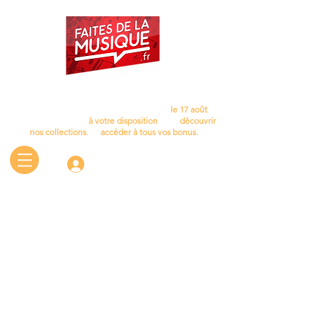
Cet été, laissez la musique vous accompagner…
Nous aurons le plaisir de vous retrouver
le 17 août
.
D'ici là, le site reste
à votre disposition
pour
découvrir
nos collections.
et
accéder à tous vos bonus.
Connectez-vous
Boutique
/
CHANT