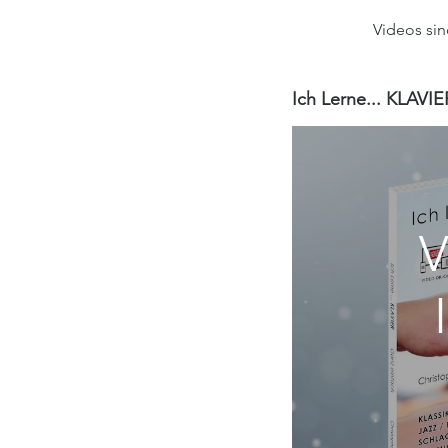
Videos sin
Ich Lerne... KLAVIE
V
C