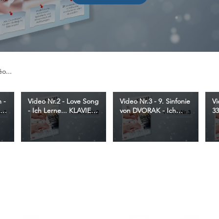
 -
Video Nr.2 - Love Song
Video Nr.3 - 9. Sinfonie
Vi
-
- Ich Lerne... KLAVIER -
von DVORAK - Ich
33
Christophe Astié - F2M
Lerne... KLAVIER -
KL
Editions
Christophe Astié - F2M
Editions