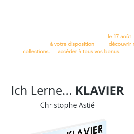
Cet été, laissez la musique vous accompagner…
Nous aurons le plaisir de vous retrouver
le 17 août
.
D'ici là, le site reste
à votre disposition
pour
découvrir 
collections.
et
accéder à tous vos bonus.
PARTITIONS À L'UNITÉ
BONUS et AIDES
PROFESSIO
KLAVIER
Ich Lerne...
Christophe Astié