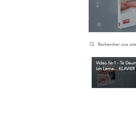
Search videos
Video Nr.1 - Te Deum
Ich Lerne... KLAVIER 
Christophe Astié - F2M
Editions