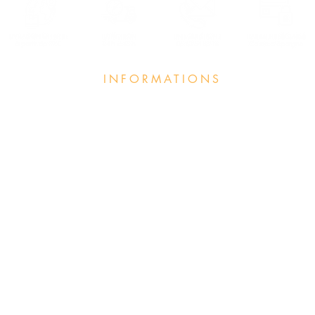
INFORMATIONS
Annuaire Professeurs et Écoles
UR
Foire aux q
uestions
Qui sommes nous ?
Conditions
générales
de vente
Nos points de vente