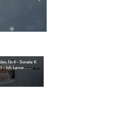
deo Nr.4 - Sonate K
1 - Ich Lerne...
AVIER - Christophe
Astié - F2M Editions