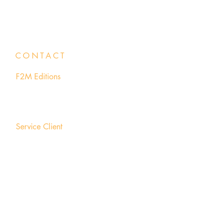
CONTACT
F2M Editions
Parc Technopolitain INNOPROD
24 Rue Alan Turing 81000 Albi
(France)
Service Client
Vous avez besoin d'aide ? Une
question ?
Tel : 05 63 54 88 16
RCS Albi : 530 938 398