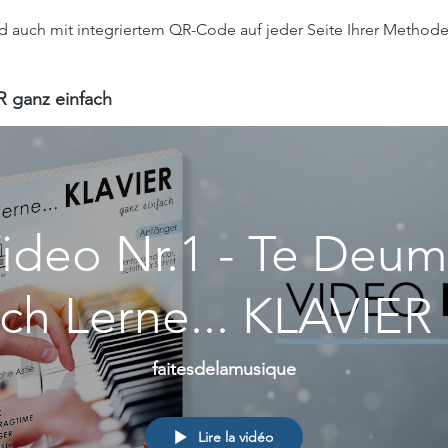
d auch mit integriertem QR-Code auf jeder Seite Ihrer Methode
R ganz einfach
ideo Nr.1 - Te Deum
Ich Lerne... KLAVIER 
hristophe Astié - F2M
faitesdelamusique
Editions
Lire la vidéo