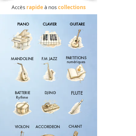
Accès
rapide
à nos
collections
PIANO
CLAVIER
GUITARE
PARTITIONS
MANDOLINE
F.M JAZZ
numériques
BATTERIE
DJING
FLUTE
Rythme
CHANT
VIOLON
ACCORDEON