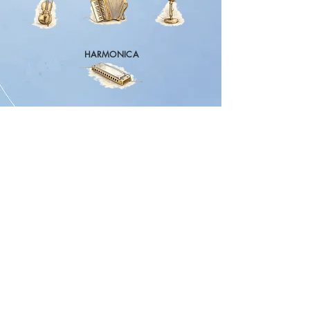
HARMONICA
A
udios
• V
idéos
• R
essources
Inscription
gratuite
Accès
immédiat
et
illimité
à
BONUS
tous vos
!
Vous rêvez de jouer de la musique
?
Débutez
sereinement