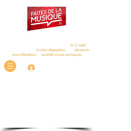
Cet été, laissez la musique vous accompagner…
Nous aurons le plaisir de vous retrouver
le 17 août
.
D'ici là, le site reste
à votre disposition
pour
découvrir
nos collections.
et
accéder à tous vos bonus.
Connectez-vous
1/7