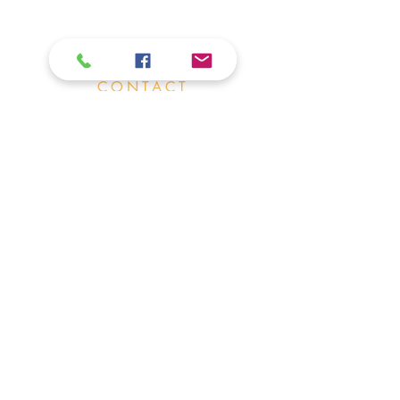
Qui sommes nous ?
Conditions
générales
de vente
Nos points de vente
CONTACT
F2M Editions
Parc Technopolitain INNOPROD
24 Rue Alan Turing 81000 Albi (France)
Service Client
Vous avez besoin d'aide ? Une question ?
Tel :
05 63 54 88 16
RCS Albi :
530 938 398