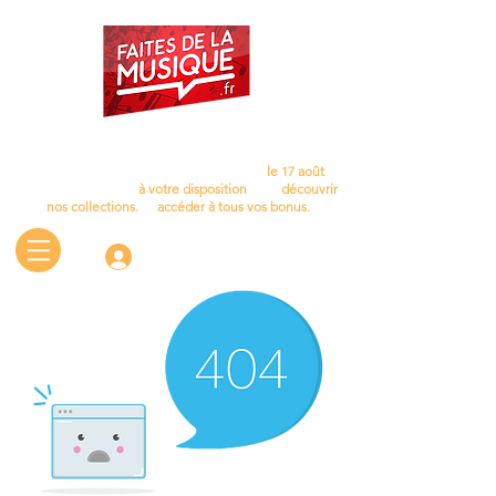
Cet été, laissez la musique vous accompagner…
Nous aurons le plaisir de vous retrouver
le 17 août
.
D'ici là, le site reste
à votre disposition
pour
découvrir
nos collections.
et
accéder à tous vos bonus.
Connectez-vous